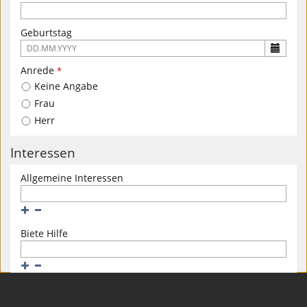
Geburtstag
Es
ist
Anrede
*
folgendes
Keine Angabe
Eingabeformat
gefordert:
Frau
DD.MM.YYYY
Herr
Interessen
Allgemeine Interessen
Hinzufügen
Entfernen
Biete Hilfe
Hinzufügen
Entfernen
Suche Hilfe